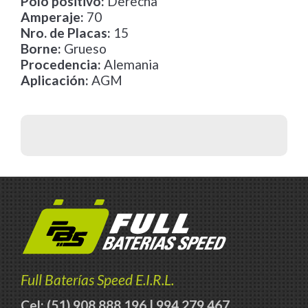
Polo positivo:
Derecha
Amperaje:
70
Nro. de Placas:
15
Borne:
Grueso
Procedencia:
Alemania
Aplicación:
AGM
Full Baterías Speed E.I.R.L.
Cel: (51) 908 888 196 | 994 279 467